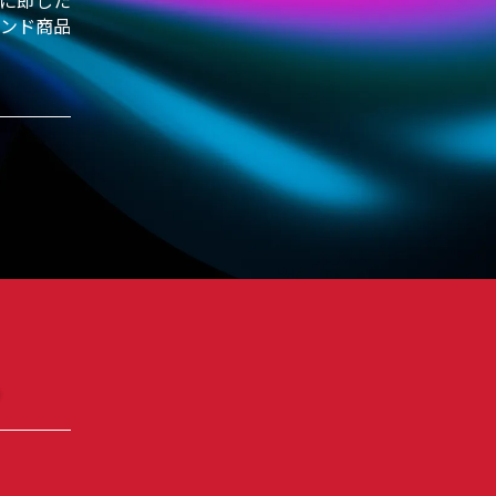
に即した
ンド商品
。